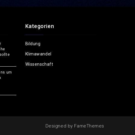
Kategorien
Bildung
r
che
Klimawandel
ollte
Wissenschaft
uns um
n
Designed by
FameThemes